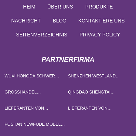
HEIM
ÜBER UNS
PRODUKTE
NACHRICHT
BLOG
KONTAKTIERE UNS
SEITENVERZEICHNIS
PRIVACY POLICY
PARTNERFIRMA
WUXI HONGDA SCHWER
SHENZHEN WESTLAND
INDUSTRIE CO., GMBH
TECHNOLOGIE CO., LTD.
GROSSHANDEL D
QINGDAO SHENGTAI
AMENSCHUHE
BRANCHE CO., LTD.
LIEFERANTEN VON
LIEFERANTEN VON
WINKELHALSADAPTERN AUS
KALTGEWALZTEN
CHINA
EDELSTAHLCOILS
FOSHAN NEWFUDE MÖBEL
CO., LTD.