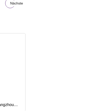
Nächste
uangzhou