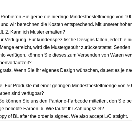
 Probieren Sie gerne die niedrige Mindestbestellmenge von 100
 und wir berechnen die Kosten entsprechend. Mit unserer hohen
t. 2. Kann ich Muster erhalten?
 zur Verfügung. Für kundenspezifische Designs fallen jedoch ein
nge erreicht, wird die Mustergebühr zurückerstattet. Senden 
nto verfügen, können Sie dieses zum Versenden von Waren ve
obenvorlaufzeit?
 gratis. Wenn Sie Ihr eigenes Design wünschen, dauert es je na
e. Für Produkte mit einer geringen Mindestbestellmenge von 5
arben sind verfügbar?
o können Sie uns den Pantone-Farbcode mitteilen, den Sie be
 beliebte Farben. 6. Wie lautet Ihr Zahlungsziel?
 of BL after the order is signed. We also accept L/C atsight.