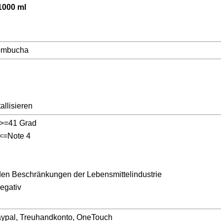
1000 ml
 Kombucha
,
allisieren
:>=41 Grad
:<=Note 4
 den Beschränkungen der Lebensmittelindustrie
egativ
Paypal, Treuhandkonto, OneTouch