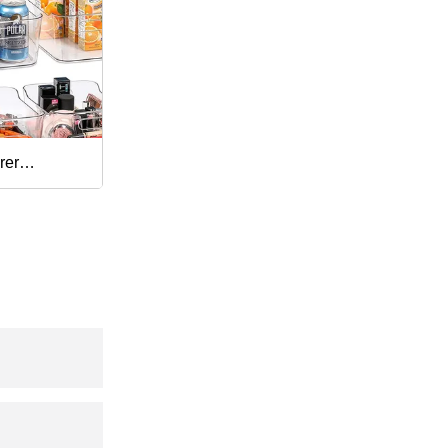
rer
isator mit