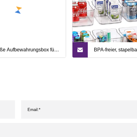
ße Aufbewahrungsbox für
BPA-freier, stapelba
 Küche, Kunststoffdosen,
Kühlschrank-
nsparenter Vorratsbehälter
Aufbewahrungsorgan
Lebensmittel, hält frisch,
Öffnungsgriff
henzubehör, Kühlschrank
 Schärfer