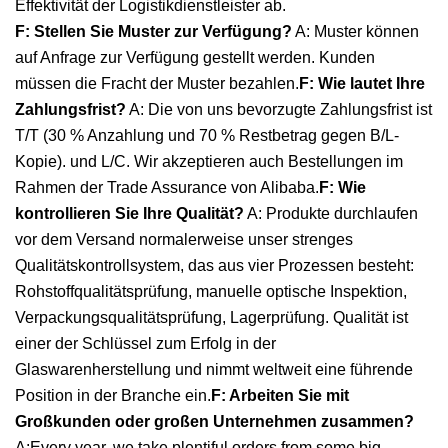
Effektivität der Logistikdienstleister ab.
F: Stellen Sie Muster zur Verfügung?
A: Muster können
auf Anfrage zur Verfügung gestellt werden. Kunden
müssen die Fracht der Muster bezahlen.
F: Wie lautet Ihre
Zahlungsfrist?
A: Die von uns bevorzugte Zahlungsfrist ist
T/T (30 % Anzahlung und 70 % Restbetrag gegen B/L-
Kopie). und L/C. Wir akzeptieren auch Bestellungen im
Rahmen der Trade Assurance von Alibaba.
F: Wie
kontrollieren Sie Ihre Qualität?
A: Produkte durchlaufen
vor dem Versand normalerweise unser strenges
Qualitätskontrollsystem, das aus vier Prozessen besteht:
Rohstoffqualitätsprüfung, manuelle optische Inspektion,
Verpackungsqualitätsprüfung, Lagerprüfung. Qualität ist
einer der Schlüssel zum Erfolg in der
Glaswarenherstellung und nimmt weltweit eine führende
Position in der Branche ein.
F: Arbeiten Sie mit
Großkunden oder großen Unternehmen zusammen?
A:Every year, we take plentiful orders from some big