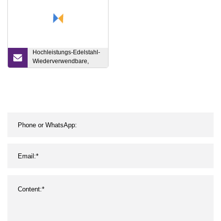
Hochleistungs-Edelstahl-
Wiederverwendbare,
isolierte, coole Sport-
Wasserflaschen,
Reisegröße,
Schaumstoffrollen für
Yoga, Workout, Training