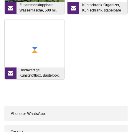
Zusammenklappbare
Kühlschrank-Organizer,
Wasserflasche, 500 ml,
Kühlschrank, stapelbare
faltbare Silikon-
Eieraufbewahrung
Kaffeetrinkbecher,
zusammenklappbarer Sport-
Reisebecher,
wiederverwendbare
Aufbewahrungswasserflasche
Hochwertige
Kunststoffbox, Bastelbox,
Nähbox, PP-
Aufbewahrungsbox für
den Medizinschrank