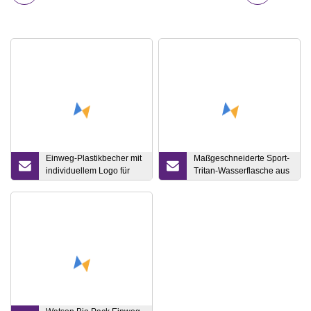
Einweg-Plastikbecher mit
Maßgeschneiderte Sport-
individuellem Logo für
Tritan-Wasserflasche aus
Kaltgetränke, Cola, Saft,
BPA-freiem Kunststoff mit
Milchshake
Seil