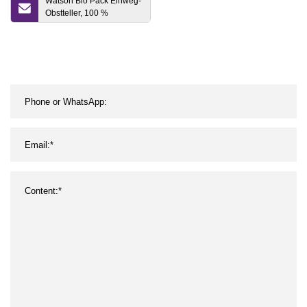
Watson Bio Pack Einweg-
Obstteller, 100 %
kompostierbar, biologisch
abbaubar